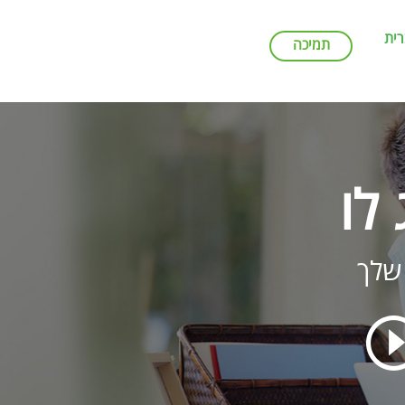
ית
תמיכה
לו
שלך