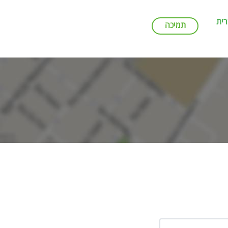
ית
תמיכה