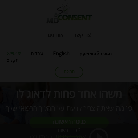
צור קשר
אודותינו
русский язык
English
עברית
አማርኛ
العربية
תמיכה
משהו אחד פחות לדאוג לו
כל מה שאתה צריך לדעת על ההליך הרפואי שלך
כניסה ראשונה
כבר רשום ?
צפה בסרטון ההדרכה