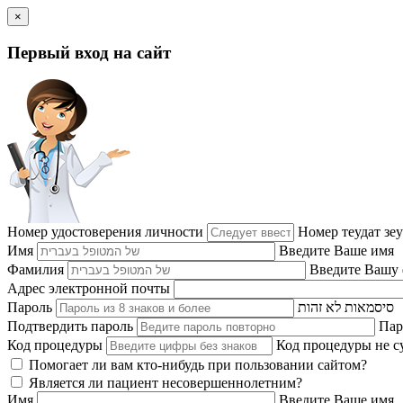
×
Первый вход на сайт
Номер удостоверения личности
Номер теудат зе
Имя
Введите Ваше имя
Фамилия
Введите Вашу
Адрес электронной почты
Пароль
סיסמאות לא זהות
Подтвердить пароль
Пар
Код процедуры
Код процедуры не с
Помогает ли вам кто-нибудь при пользовании сайтом?
Является ли пациент несовершеннолетним?
Имя
Введите Ваше имя