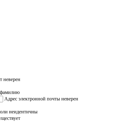
ут неверен
 фамилию
Адрес электронной почты неверен
оли неидентичны
уществует